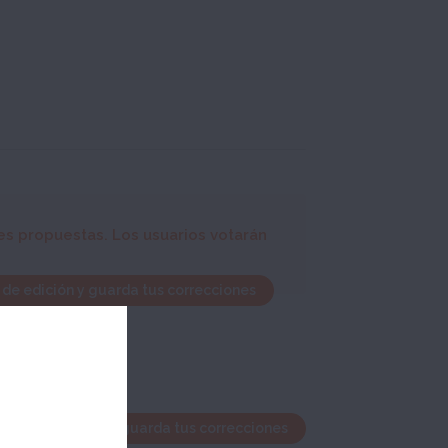
es propuestas. Los usuarios votarán
 de edición y guarda tus correcciones
ntana de edición y guarda tus correcciones