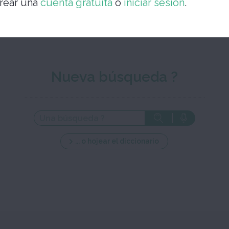
rear una
cuenta gratuita
o
iniciar sesión
.
Nueva búsqueda ?
... o hojear el diccionario