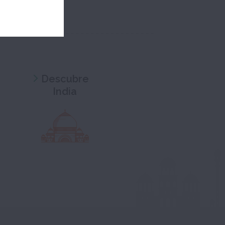
Descubre
India