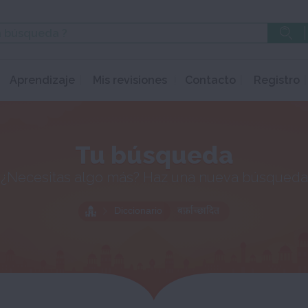
Aprendizaje
Mis revisiones
Contacto
Registro
Tu búsqueda
¿Necesitas algo más? Haz una nueva búsqueda
Diccionario
बर्फ़ाच्छादित