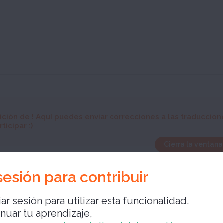
ición de
! Aquí puedes enviar correcciones a las traduccion
ticipar :)
Cierra la ventana
 sesión para contribuir
ar sesión para utilizar esta funcionalidad.
inuar tu aprendizaje,
Cierra la ve