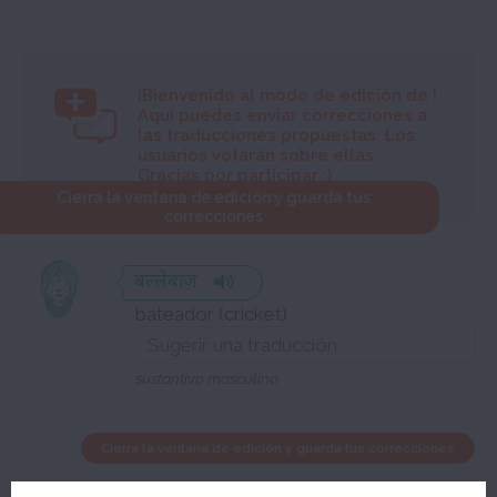
¡Bienvenido al modo de edición de
!
Aquí puedes enviar correcciones a
las traducciones propuestas. Los
usuarios votarán sobre ellas.
Gracias por participar :)
Cierra la ventana de edición y guarda tus
correcciones
बल्लेबाज़
bateador (cricket)
sustantivo masculino
Cierra la ventana de edición y guarda tus correcciones