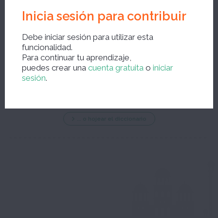
Inicia sesión para contribuir
Debe iniciar sesión para utilizar esta
funcionalidad.
Para continuar tu aprendizaje,
Nueva búsqueda ?
puedes crear una
cuenta gratuita
o
iniciar
sesión
.
... o hojear el diccionario