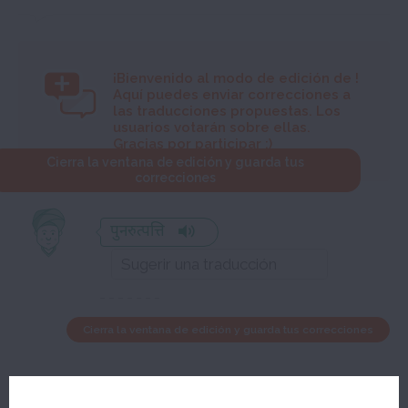
¡Bienvenido al modo de edición de
!
Aquí puedes enviar correcciones a
las traducciones propuestas. Los
usuarios votarán sobre ellas.
Gracias por participar :)
Cierra la ventana de edición y guarda tus
correcciones
पुनरुत्पत्ति
Cierra la ventana de edición y guarda tus correcciones