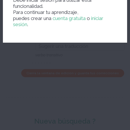
Debe iniciar sesión para utilizar esta
el esfuerzo lleva al éxito
funcionalidad.
Para continuar tu aprendizaje,
puedes crear una
cuenta gratuita
o
iniciar
sesión
.
पुरुषार्थ करना
hacer un esfuerzo varonil
verbo transitivo
Cierra la ventana de edición y guarda tus correcciones
Nueva búsqueda ?