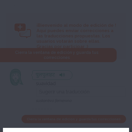
¡Bienvenido al modo de edición de
!
Aquí puedes enviar correcciones a
las traducciones propuestas. Los
usuarios votarán sobre ellas.
Gracias por participar :)
Cierra la ventana de edición y guarda tus
correcciones
पुलपुलाहट
suavidad
sustantivo femenino
Cierra la ventana de edición y guarda tus correcciones