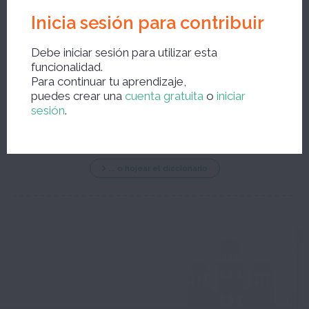
Inicia sesión para contribuir
Debe iniciar sesión para utilizar esta
funcionalidad.
Para continuar tu aprendizaje,
Nueva búsqueda ?
puedes crear una
cuenta gratuita
o
iniciar
sesión
.
... o hojear el diccionario