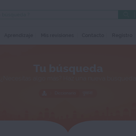
Aprendizaje
Mis revisiones
Contacto
Registro
Tu búsqueda
¿Necesitas algo más? Haz una nueva búsqueda
Diccionario
पुसाना