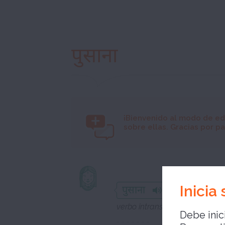
पुसाना
¡Bienvenido al modo de ed
sobre ellas. Gracias por par
ser agrad
Inicia
पुसाना
verbo intransitivo
Debe inici