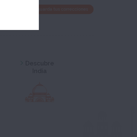
ntana de edición y guarda tus correcciones
Descubre
India