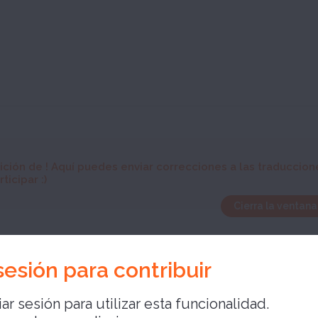
ición de
! Aquí puedes enviar correcciones a las traduccion
ticipar :)
Cierra la ventana
able
 sesión para contribuir
ar sesión para utilizar esta funcionalidad.