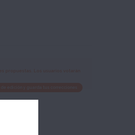
es propuestas. Los usuarios votarán
 de edición y guarda tus correcciones