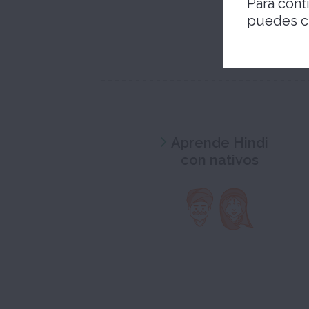
Para cont
puedes c
Aprende Hindi
con nativos