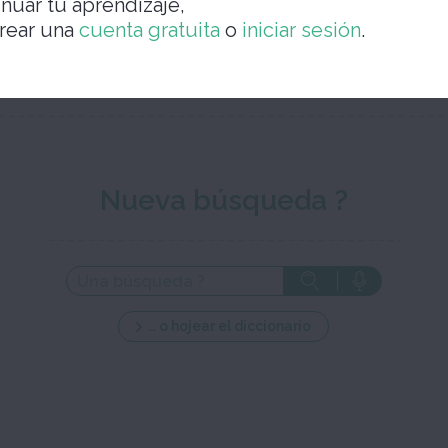
inuar tu aprendizaje,
rear una
cuenta gratuita
o
iniciar sesión
.
Cierra la ve
Nueva búsqueda ?
... o hojear el diccionario