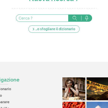
…o sfogliare il dizionario
igazione
ionario
to
arare