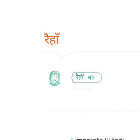
रैहाँ
रैहाँ