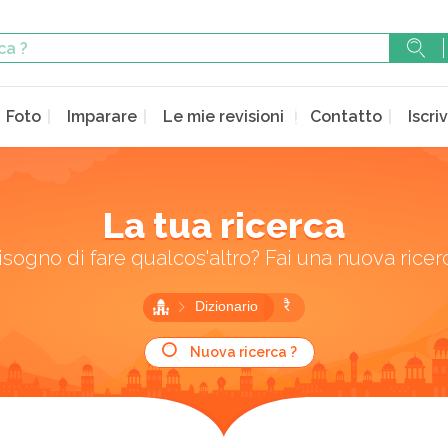
Foto
Imparare
Le mie revisioni
Contatto
Iscriv
La tua ricerca
isogno di fare qualcos'altro? Fai una nuova ricer
Dizionario
रै
Nuova ricerca ?