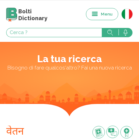
Bolti
Menu
Dictionary
La tua ricerca
Bisogno di fare qualcos'altro? Fai una nuova ricerca
वेतन