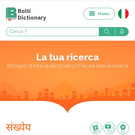
Bolti
Menu
Dictionary
La tua ricerca
Bisogno di fare qualcos'altro? Fai una nuova ricerca
संख्येय