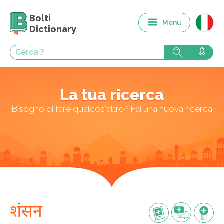
Bolti
Menu
Dictionary
La tua ricerca
Bisogno di fare qualcos'altro? Fai una nuova ricerca
शंसन