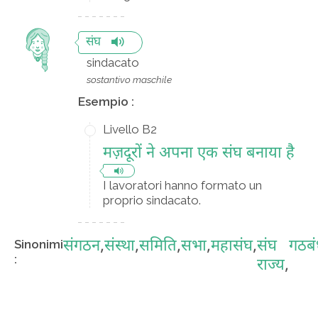
संघ
sindacato
sostantivo maschile
Esempio :
Livello B2
मज़दूरों ने अपना एक संघ बनाया है
I lavoratori hanno formato un
proprio sindacato.
संगठन
,
संस्था
,
समिति
,
सभा
,
महासंघ
,
संघ
गठब
Sinonimi
:
राज्य
,