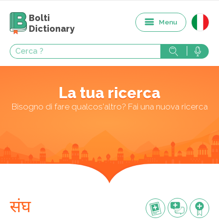
Bolti
Menu
Dictionary
La tua ricerca
Bisogno di fare qualcos'altro? Fai una nuova ricerca
संघ