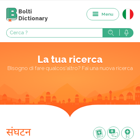
Bolti
Menu
Dictionary
La tua ricerca
Bisogno di fare qualcos'altro? Fai una nuova ricerca
संघटन