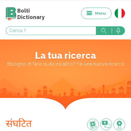
Bolti
Menu
Dictionary
La tua ricerca
Bisogno di fare qualcos'altro? Fai una nuova ricerca
संघटित