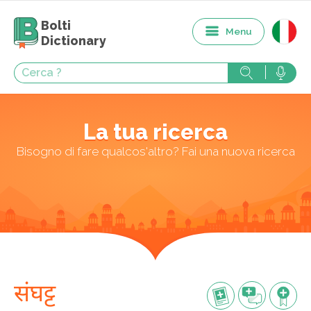
Bolti
Menu
Dictionary
La tua ricerca
Bisogno di fare qualcos'altro? Fai una nuova ricerca
संघट्ट