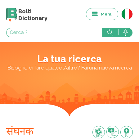
Bolti
Menu
Dictionary
La tua ricerca
Bisogno di fare qualcos'altro? Fai una nuova ricerca
संघनक