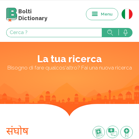
Bolti
Menu
Dictionary
La tua ricerca
Bisogno di fare qualcos'altro? Fai una nuova ricerca
संघोष