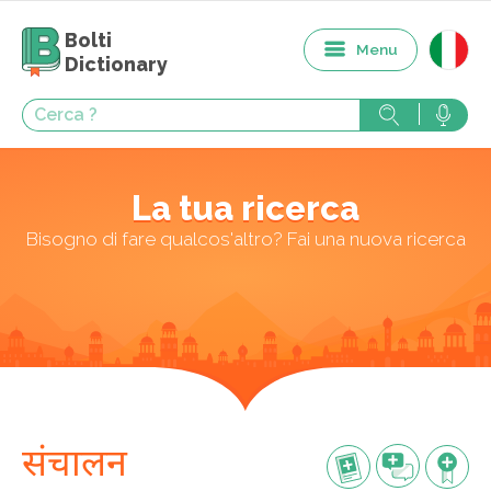
Bolti
Menu
Dictionary
La tua ricerca
Bisogno di fare qualcos'altro? Fai una nuova ricerca
संचालन