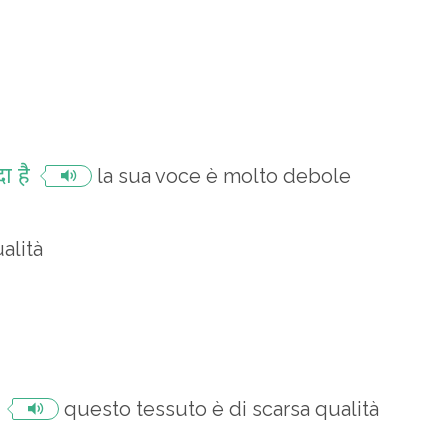
ा है
la sua voce è molto debole
alità
questo tessuto è di scarsa qualità