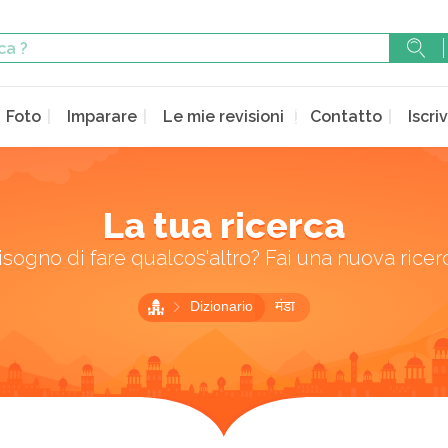
Foto
Imparare
Le mie revisioni
Contatto
Iscriv
La tua ricerca
isogno di fare qualcos'altro? Fai una nuova ricer
Dizionario
मंडा