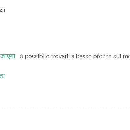
ssi
ल जाएगा
è possibile trovarli a basso prezzo sul m
ता