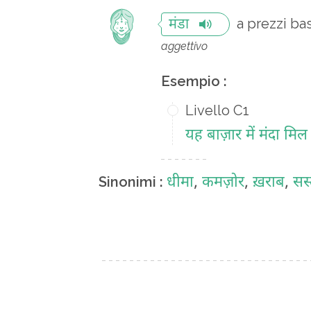
a prezzi ba
मंडा
aggettivo
Esempio :
Livello C1
यह बाज़ार में मंदा मि
धीमा
,
कमज़ोर
,
ख़राब
,
सस्
Sinonimi :