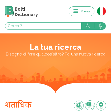
Bolti
Menu
Dictionary
La tua ricerca
Bisogno di fare qualcos'altro? Fai una nuova ricerca
शताधिक