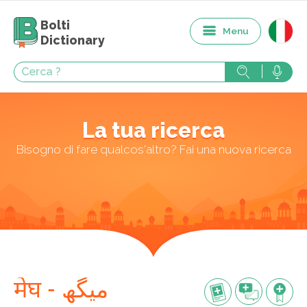
Bolti
Menu
Dictionary
La tua ricerca
Bisogno di fare qualcos'altro? Fai una nuova ricerca
मेघ - میگھ