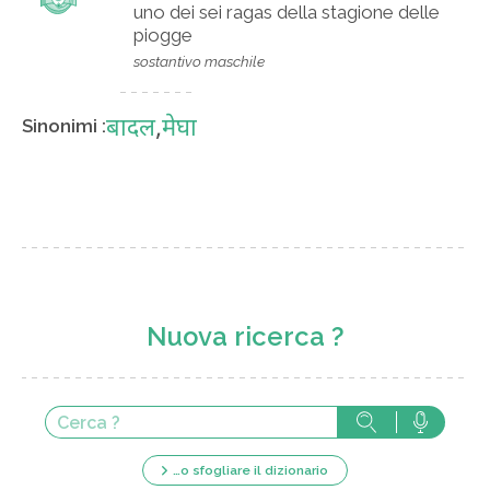
uno dei sei ragas della stagione delle
piogge
sostantivo maschile
बादल
,
मेघा
Sinonimi :
Nuova ricerca ?
…o sfogliare il dizionario