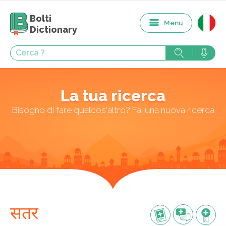
Bolti
Menu
Dictionary
La tua ricerca
Bisogno di fare qualcos'altro? Fai una nuova ricerca
सतर