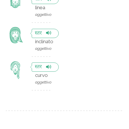
linea
aggettivo
स्तर
inclinato
aggettivo
स्तर
curvo
aggettivo