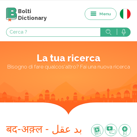
Bolti
Menu
Dictionary
La tua ricerca
Bisogno di fare qualcos'altro? Fai una nuova ricerca
बद-अक़्ल - بد عقل