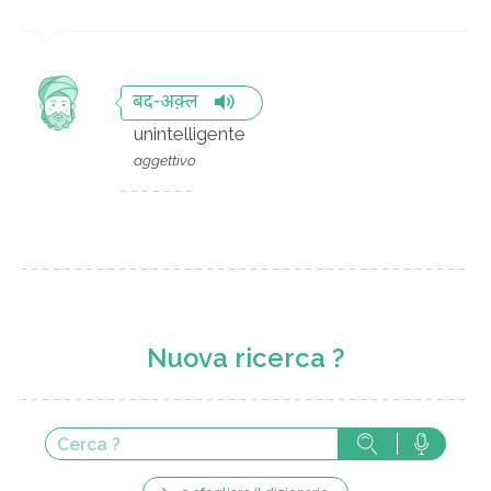
बद-अक़्ल
unintelligente
aggettivo
Nuova ricerca ?