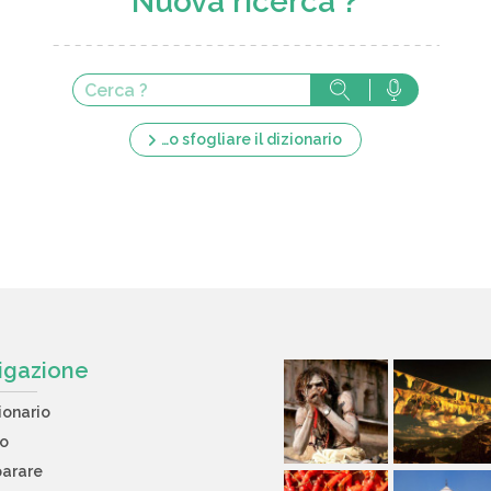
Nuova ricerca ?
…o sfogliare il dizionario
igazione
ionario
to
arare