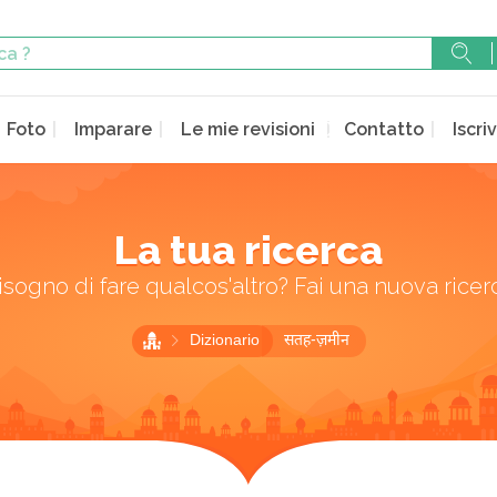
Foto
Imparare
Le mie revisioni
Contatto
Iscriv
La tua ricerca
isogno di fare qualcos'altro? Fai una nuova ricer
Dizionario
सतह-ज़मीन