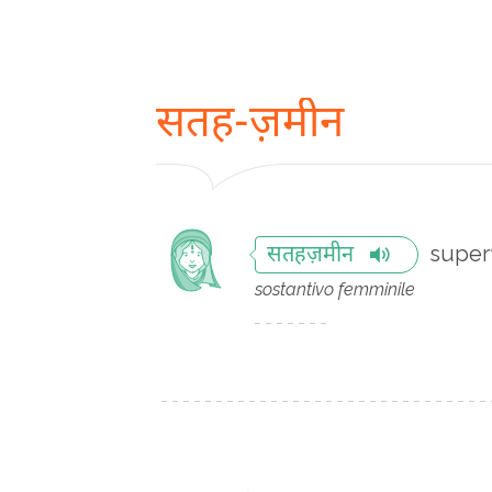
सतह-ज़मीन
superf
सतहज़मीन
sostantivo femminile