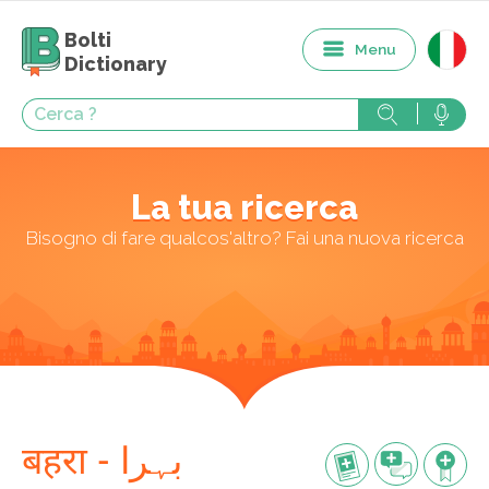
Bolti
Menu
Dictionary
La tua ricerca
Bisogno di fare qualcos'altro? Fai una nuova ricerca
बहरा - بہرا