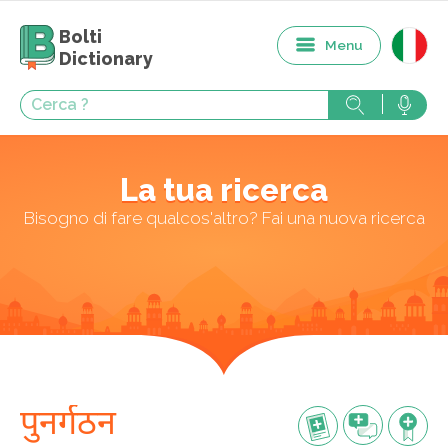
Bolti
Menu
Dictionary
La tua ricerca
Bisogno di fare qualcos'altro? Fai una nuova ricerca
पुनर्गठन