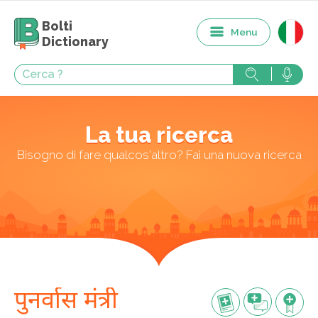
Bolti
Menu
Dictionary
La tua ricerca
Bisogno di fare qualcos'altro? Fai una nuova ricerca
पुनर्वास मंत्री