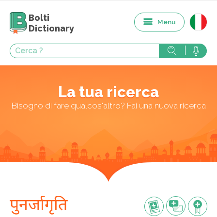
Bolti
Menu
Dictionary
La tua ricerca
Bisogno di fare qualcos'altro? Fai una nuova ricerca
पुनर्जागृति