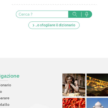
…o sfogliare il dizionario
igazione
ionario
to
arare
tatto