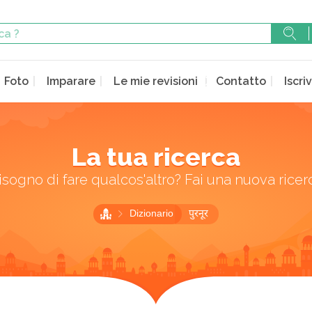
Foto
Imparare
Le mie revisioni
Contatto
Iscriv
La tua ricerca
isogno di fare qualcos'altro? Fai una nuova ricer
Dizionario
पुरनूर