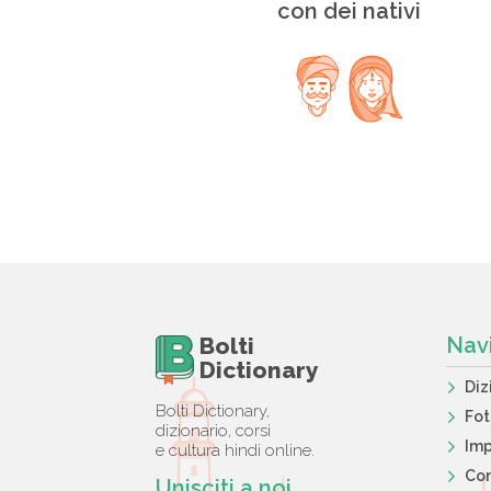
con dei nativi
Bolti
Nav
Dictionary
Diz
Bolti Dictionary,
Fo
dizionario, corsi
Imp
e cultura hindi online.
Con
Unisciti a noi