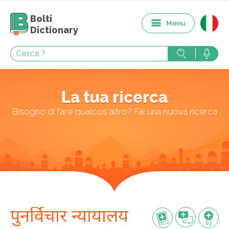
Bolti
Menu
Dictionary
La tua ricerca
Bisogno di fare qualcos'altro? Fai una nuova ricerca
पुनर्विचार न्यायालय