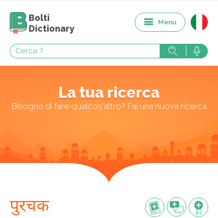
Bolti
Menu
Dictionary
La tua ricerca
Bisogno di fare qualcos'altro? Fai una nuova ricerca
पुरचक