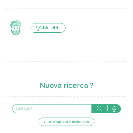
पुरचक
Nuova ricerca ?
…o sfogliare il dizionario