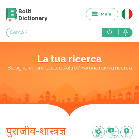
Bolti
Menu
Dictionary
La tua ricerca
Bisogno di fare qualcos'altro? Fai una nuova ricerca
पुराजीव-शास्त्रज्ञ