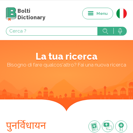
Bolti
Menu
Dictionary
La tua ricerca
Bisogno di fare qualcos'altro? Fai una nuova ricerca
पुनर्विधायन