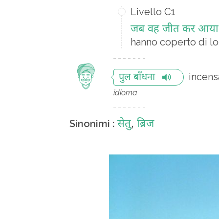
Livello C1
जब वह जीत कर आया, त
hanno coperto di lo
incens
पुल बाँधना
idioma
सेतु
,
ब्रिज
Sinonimi :