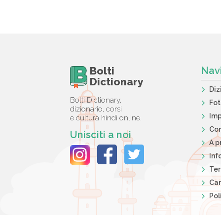
Bolti
Nav
Dictionary
Diz
Bolti Dictionary,
Fo
dizionario, corsi
Imp
e cultura hindi online.
Con
Unisciti a noi
A p
Inf
Ter
Car
Pol