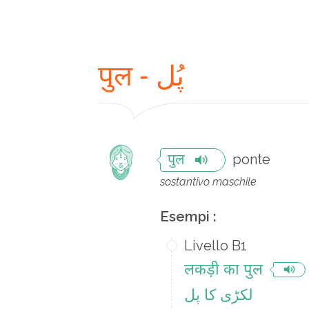
पुल - پُل
ponte
पुल
sostantivo maschile
Esempi :
Livello B1
लकड़ी का पुल
لکڑی کا پل