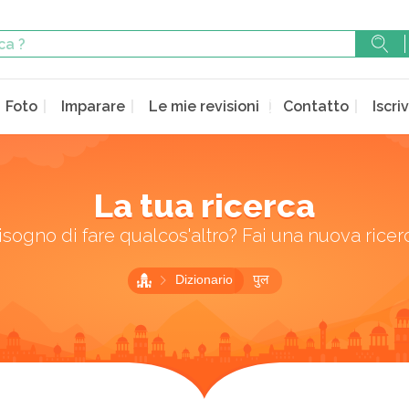
Foto
Imparare
Le mie revisioni
Contatto
Iscriv
La tua ricerca
isogno di fare qualcos'altro? Fai una nuova ricer
Dizionario
पुल