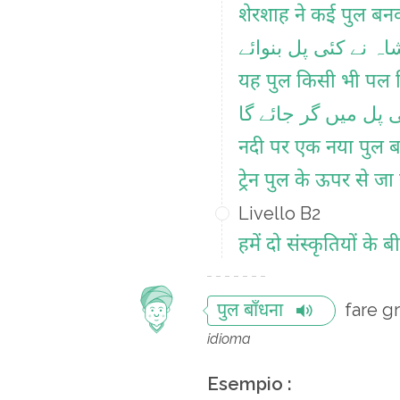
शेरशाह ने कई पुल बनव
ہ نے کئی پل بنوائے
यह पुल किसी भी पल 
 پل میں گر جائے گا
नदी पर एक नया पुल ब
ट्रेन पुल के ऊपर से जा 
Livello B2
हमें दो संस्कृतियों के
fare g
पुल बाँधना
idioma
Esempio :