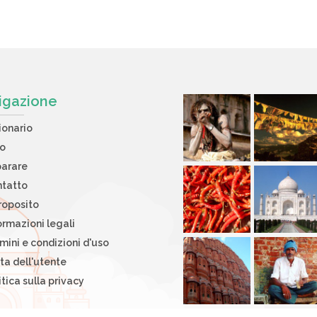
igazione
ionario
to
arare
tatto
roposito
ormazioni legali
mini e condizioni d'uso
ta dell'utente
itica sulla privacy