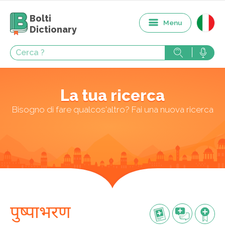
Bolti
Menu
Dictionary
La tua ricerca
Bisogno di fare qualcos'altro? Fai una nuova ricerca
पुष्पाभरण