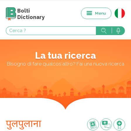
Bolti
Menu
Dictionary
La tua ricerca
Bisogno di fare qualcos'altro? Fai una nuova ricerca
पुलपुलाना