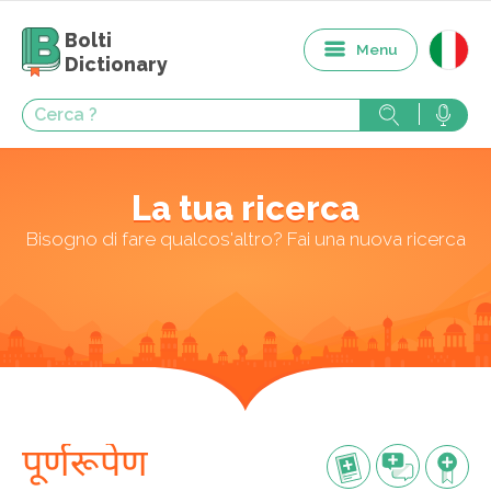
Bolti
Menu
Dictionary
La tua ricerca
Bisogno di fare qualcos'altro? Fai una nuova ricerca
पूर्णरूपेण