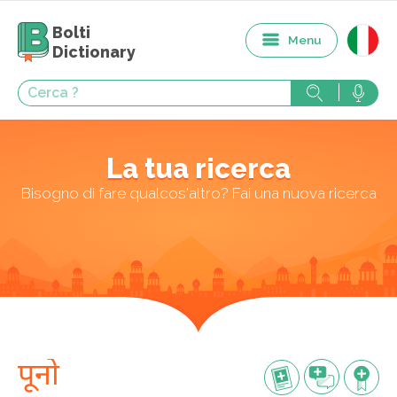
Bolti
Menu
Dictionary
La tua ricerca
Bisogno di fare qualcos'altro? Fai una nuova ricerca
पूनो