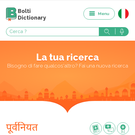
Bolti
Menu
Dictionary
La tua ricerca
Bisogno di fare qualcos'altro? Fai una nuova ricerca
पूर्वनियत