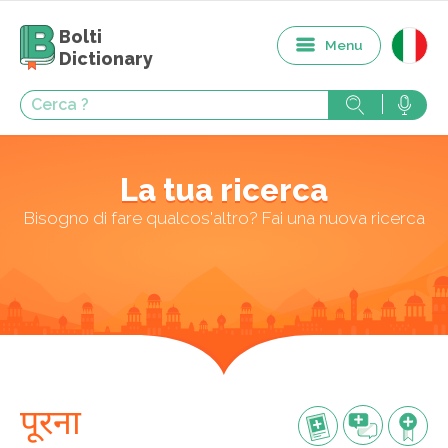
Bolti
Menu
Dictionary
La tua ricerca
Bisogno di fare qualcos'altro? Fai una nuova ricerca
पूरना