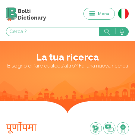
Bolti
Menu
Dictionary
La tua ricerca
Bisogno di fare qualcos'altro? Fai una nuova ricerca
पूर्णोपमा