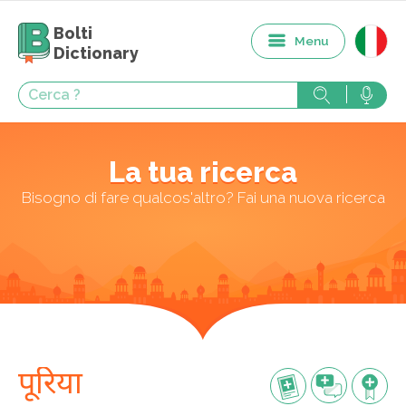
Bolti
Menu
Dictionary
La tua ricerca
Bisogno di fare qualcos'altro? Fai una nuova ricerca
पूरिया