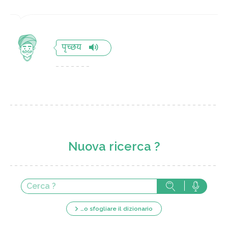
पृच्छय
Nuova ricerca ?
…o sfogliare il dizionario