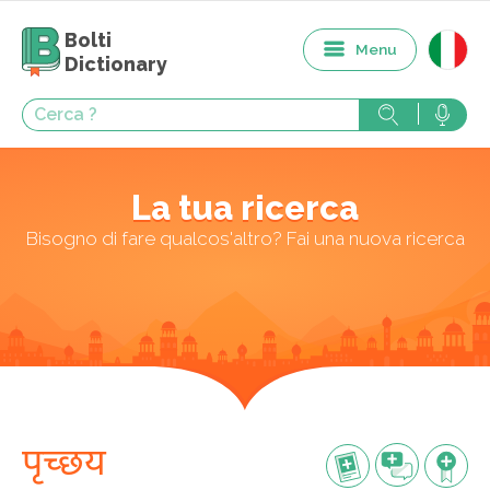
Bolti
Menu
Dictionary
La tua ricerca
Bisogno di fare qualcos'altro? Fai una nuova ricerca
पृच्छय