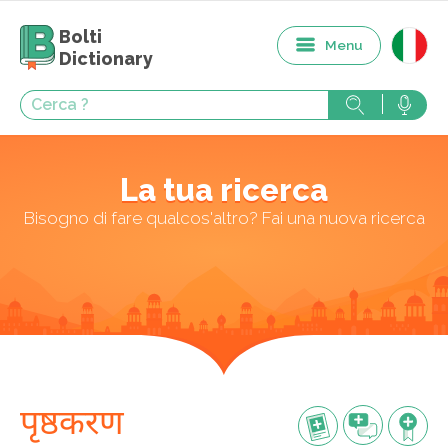
Bolti
Menu
Dictionary
La tua ricerca
Bisogno di fare qualcos'altro? Fai una nuova ricerca
पृष्ठकरण