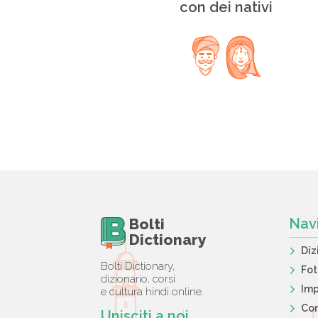
con dei nativi
Bolti
Nav
Dictionary
Diz
Bolti Dictionary,
Fo
dizionario, corsi
Imp
e cultura hindi online.
Con
Unisciti a noi