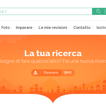
Foto
Imparare
Le mie revisioni
Contatto
Iscriv
La tua ricerca
isogno di fare qualcos'altro? Fai una nuova ricer
Dizionario
पृष्ठलग्र