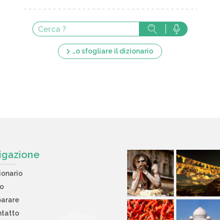
…o sfogliare il dizionario
igazione
ionario
to
arare
tatto