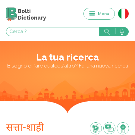
Bolti
Menu
Dictionary
La tua ricerca
Bisogno di fare qualcos'altro? Fai una nuova ricerca
सत्ता-शाही