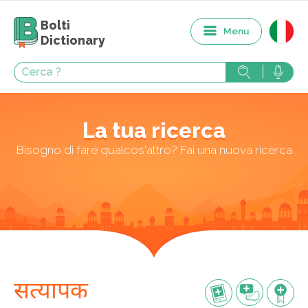
Bolti
Menu
Dictionary
La tua ricerca
Bisogno di fare qualcos'altro? Fai una nuova ricerca
सत्यापक