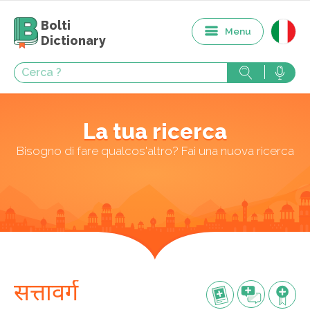
Bolti
Menu
Dictionary
La tua ricerca
Bisogno di fare qualcos'altro? Fai una nuova ricerca
सत्तावर्ग