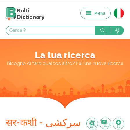
Bolti
Menu
Dictionary
La tua ricerca
Bisogno di fare qualcos'altro? Fai una nuova ricerca
सर-कशी - سرکشی