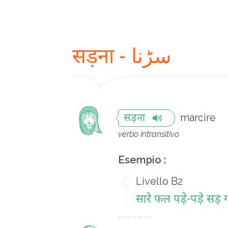
सड़ना - سڑنا
marcire
सड़ना
verbo intransitivo
Esempio :
Livello B2
सारे फल पड़े-पड़े सड़ 