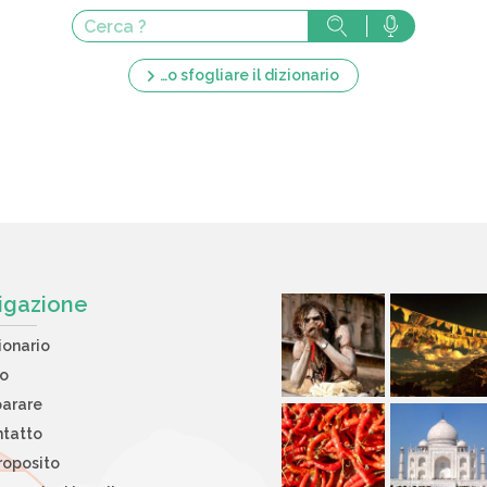
…o sfogliare il dizionario
igazione
ionario
to
arare
tatto
roposito