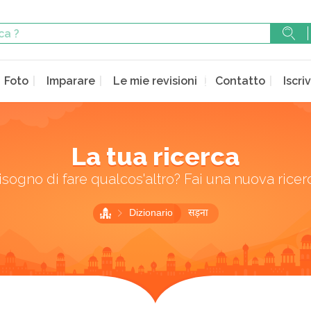
Foto
Imparare
Le mie revisioni
Contatto
Iscriv
La tua ricerca
isogno di fare qualcos'altro? Fai una nuova ricer
Dizionario
सड़ना