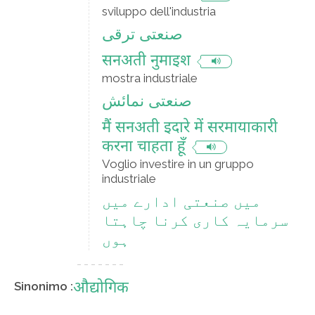
sviluppo dell'industria
صنعتی ترقی
सनअती नुमाइश
mostra industriale
صنعتی نمائش
मैं सनअती इदारे में सरमायाकारी
करना चाहता हूँ
Voglio investire in un gruppo
industriale
میں صنعتی ادارے میں
سرمایہ کاری کرنا چاہتا
ہوں
औद्योगिक
Sinonimo :