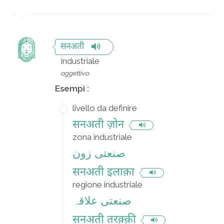
सनअती
industriale
aggettivo
Esempi :
livello da definire
सनअती ज़ोन
zona industriale
صنعتی زون
सनअती इलाक़ा
regione industriale
صنعتی علاقہ
सनअती तरक़्क़ी