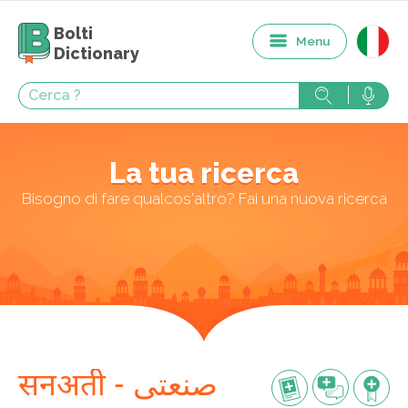
Bolti
Menu
Dictionary
La tua ricerca
Bisogno di fare qualcos'altro? Fai una nuova ricerca
सनअती - صنعتی